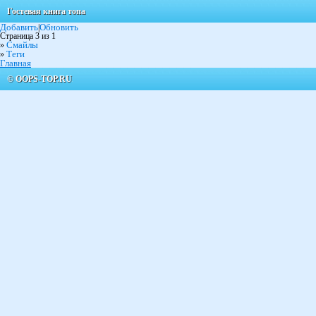
Гостевая книга топа
Добавить
Обновить
|
Страница 3 из 1
Смайлы
»
Теги
»
Главная
© OOPS-TOP.RU