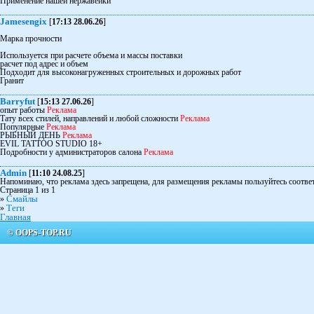
Применение нашей нержавейки
Jamesengix
[
17:13 28.06.26
]
Марка прочности
Используется при расчете объема и массы поставки
расчет под адрес и объем
Подходит для высоконагруженных строительных и дорожных работ
Гранит
Barryfut
[
15:13 27.06.26
]
опыт работы
Реклама
Тату всех стилей, направлений и любой сложности
Реклама
Популярные
Реклама
РЫБНЫЙ ДЕНЬ
Реклама
EVIL TATTOO STUDIO 18+
Подробности у администраторов салона
Реклама
Admin
[
11:10 24.08.25
]
Напоминаю, что реклама здесь запрещена, для размещения рекламы пользуйтесь соот
Страница 1 из 1
Смайлы
»
Теги
»
Главная
© OOPS-TOP.RU