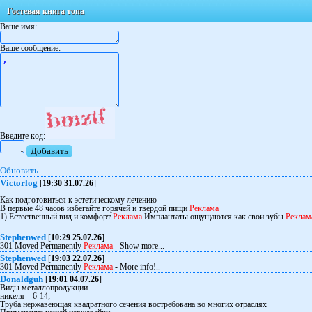
Гостевая книга топа
Ваше имя:
Ваше сообщение:
Ввeдитe кoд:
Обновить
Victorlog
[
19:30 31.07.26
]
Как подготовиться к эстетическому лечению
В первые 48 часов избегайте горячей и твердой пищи
Реклама
1) Естественный вид и комфорт
Реклама
Имплантаты ощущаются как свои зубы
Реклам
Stephenwed
[
10:29 25.07.26
]
301 Moved Permanently
Реклама
- Show more...
Stephenwed
[
19:03 22.07.26
]
301 Moved Permanently
Реклама
- More info!..
Donaldguh
[
19:01 04.07.26
]
Виды металлопродукции
никеля – 6-14;
Труба нержавеющая квадратного сечения востребована во многих отраслях